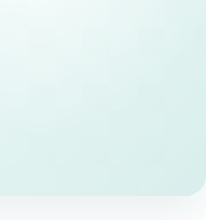
İzmir