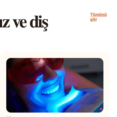
z ve diş
Tümünü
gör