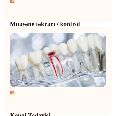
02
Muayene tekrarı / kontrol
05
Kanal Tedavisi