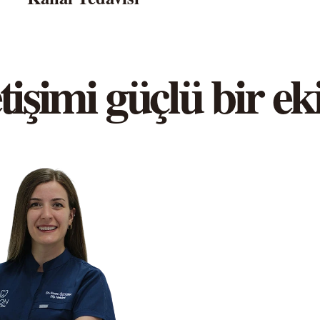
tişimi güçlü bir ek