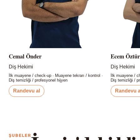
Cemal Önder
Ecem Öztü
Diş Hekimi
Diş Hekimi
İlk muayene / check-up · Muayene tekrarı / kontrol ·
İlk muayene / ch
Diş temizliği / profesyonel hijyen
Diş temizliği / p
Randevu al
Randevu a
ŞUBELER