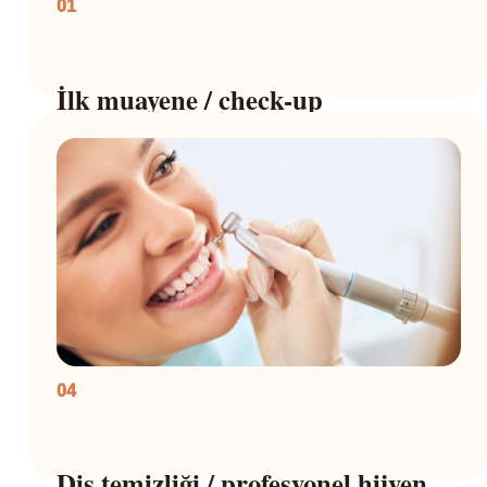
01
İlk muayene / check-up
04
Diş temizliği / profesyonel hijyen