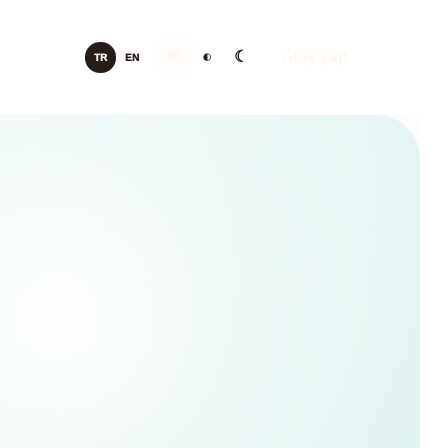
☀
◐
☾
Giriş yap
TR
EN