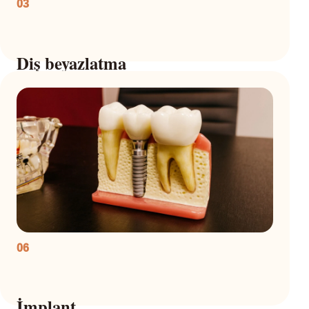
03
Diş beyazlatma
06
İmplant