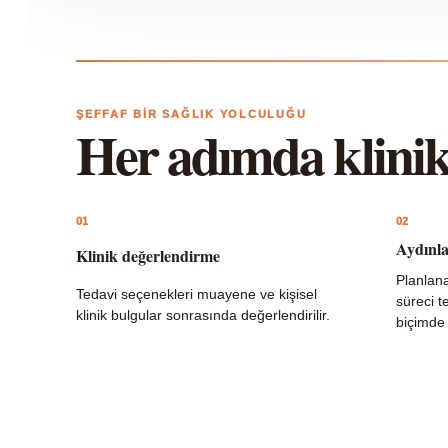
ŞEFFAF BIR SAĞLIK YOLCULUĞU
Her adımda klini
01
02
Aydınla
Klinik değerlendirme
Planlana
Tedavi seçenekleri muayene ve kişisel
süreci t
klinik bulgular sonrasında değerlendirilir.
biçimde 