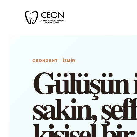
CEONDENT · İZMIR
Gülüşün i
sakin, şef
kişisel bir