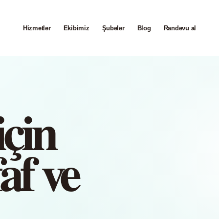
Hizmetler
Ekibimiz
Şubeler
Blog
Randevu al
çin
faf ve