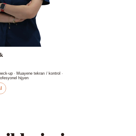
rk
eck-up · Muayene tekrarı / kontrol ·
rofesyonel hijyen
l