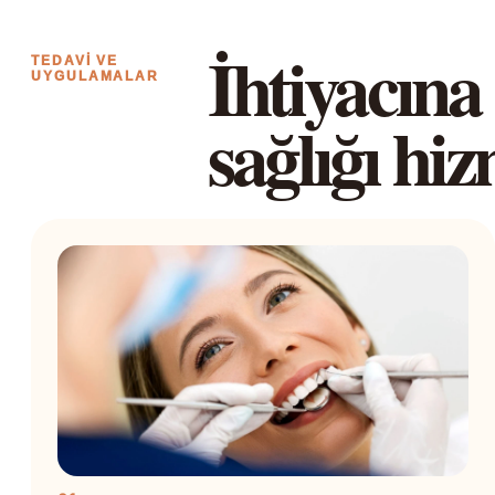
İhtiyacına
TEDAVI VE
UYGULAMALAR
sağlığı hiz